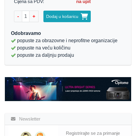
Cijena sa PDV:
na upit
-
+
Dodaj u košaricu
Odobravamo
popuste za obrazovne i neprofitne organizacije
popuste na veću koliĉinu
popuste za daljnju prodaju
Newsletter
Registrirajte se za primanje