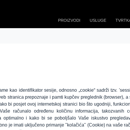
PROIZVODI
USLUGE
TVRTK
me kao identifikator sesije, odnosno „cookie“ sadrži tzv. 'sessi
 web stranica prepoznaje i pamti kupčev preglednik (browser), 
o bi posjet ovoj internetskoj stranici bio što ugodniji, funkciona
a Vaše računalo određenu količinu informacija, takozvanih c
la optimalno i kako bi se poboljšalo Vaše iskustvo pregleda
rebno je imati uključeno primanje "kolačića" (Cookie) na vaše ra