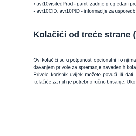
•
avr10visitedProd - pamti zadnje pregledani pr
•
avr10CID, avr10PID - informacije za usporedb
Kolačići od treće strane 
Ovi kolačići su u potpunosti opcionalni i o njima 
davanjem privole za spremanje navedenih kolačić
Privole korisnik uvijek možete povući ili dat
kolačiće za njih je potrebno ručno brisanje. Ukol