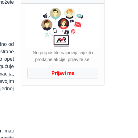
 možete
edno od
 strane
Ne propustite najnovije vijesti i
to opet
prodajne akcije, prijavite se!
ogućuje
Prijavi me
acija,
 svojim
 jednoj
i imati