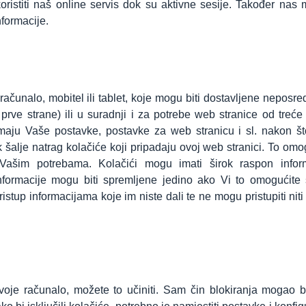
koristiti naš online servis dok su aktivne sesije. Također nas
nformacije.
računalo, mobitel ili tablet, koje mogu biti dostavljene neposr
 prve strane) ili u suradnji i za potrebe web stranice od treće
premaju Vaše postavke, postavke za web stranicu i sl. nakon š
ik šalje natrag kolačiće koji pripadaju ovoj web stranici. To om
 Vašim potrebama. Kolačići mogu imati širok raspon inform
informacije mogu biti spremljene jedino ako Vi to omogućite
tup informacijama koje im niste dali te ne mogu pristupiti niti
voje računalo, možete to učiniti. Sam čin blokiranja mogao b