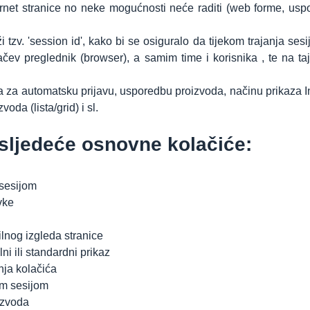
ternet stranice no neke mogućnosti neće raditi (web forme, us
ži tzv. 'session id', kako bi se osiguralo da tijekom trajanja ses
pačev preglednik (browser), a samim time i korisnika , te na ta
 za automatsku prijavu, usporedbu proizvoda, načinu prikaza I
oda (lista/grid) i sl.
 sljedeće osnovne kolačiće:
 sesijom
vke
lnog izgleda stranice
i ili standardni prikaz
ja kolačića
om sesijom
izvoda