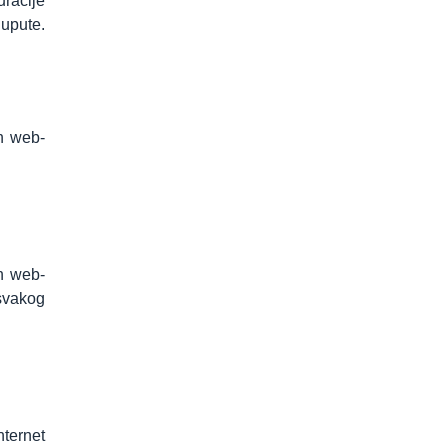
uracije
 upute.
ih web-
ih web-
 svakog
nternet