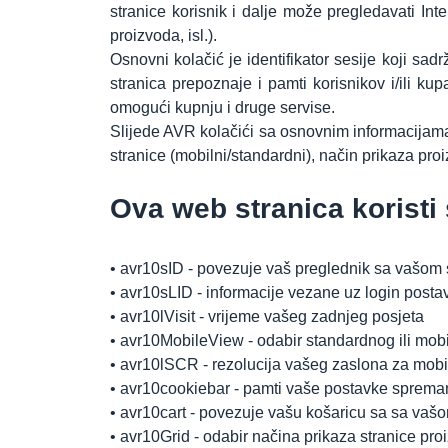
stranice korisnik i dalje može pregledavati In
proizvoda, isl.).
Osnovni kolačić je identifikator sesije koji sadr
stranica prepoznaje i pamti korisnikov i/ili ku
omogući kupnju i druge servise.
Slijede AVR kolačići sa osnovnim informacijama
stranice (mobilni/standardni), način prikaza proizv
Ova web stranica koristi
•
avr10sID - povezuje vaš preglednik sa vašom
•
avr10sLID - informacije vezane uz login posta
•
avr10lVisit - vrijeme vašeg zadnjeg posjeta
•
avr10MobileView - odabir standardnog ili mobi
•
avr10lSCR - rezolucija vašeg zaslona za mobiln
•
avr10cookiebar - pamti vaše postavke spreman
•
avr10cart - povezuje vašu košaricu sa sa vaš
•
avr10Grid - odabir načina prikaza stranice pro