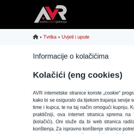
Tvrtka
Uvjeti i upute
Informacije o kolačićima
Kolačići (eng cookies)
AVR internetske stranice koriste „cookie“ progra
kako bi se osiguralo da tijekom trajanja sesije
time i kupca, te na taj način omogući kupnju. Kak
praktičniji, ova internet stranica sprema n
(kolačići). Oni služe da bi web stranica radi
korištenja. Za ispravno korištenje stranice pot