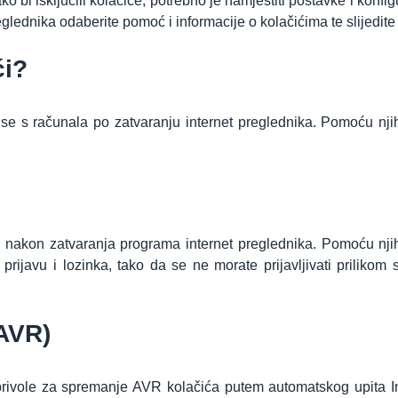
 bi isključili kolačiće, potrebno je namjestiti postavke i konfig
glednika odaberite pomoć i informacije o kolačićima te slijedite
ći?
ju se s računala po zatvaranju internet preglednika. Pomoću nj
alu nakon zatvaranja programa internet preglednika. Pomoću nj
rijavu i lozinka, tako da se ne morate prijavljivati prilikom
(AVR)
m privole za spremanje AVR kolačića putem automatskog upita I