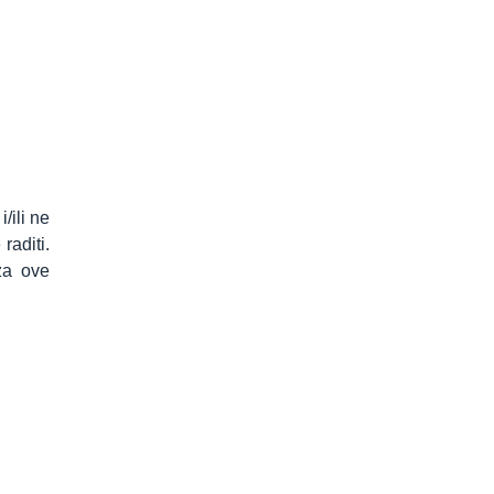
/ili ne
raditi.
 za ove