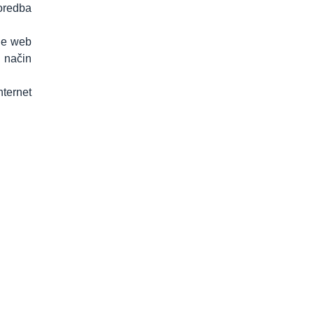
poredba
ije web
j način
nternet