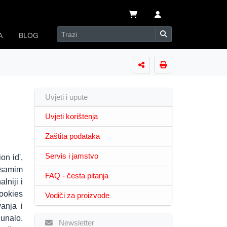
A
BLOG
Uvjeti i upute
Uvjeti korištenja
Zaštita podataka
Servis i jamstvo
on id',
a samim
FAQ - česta pitanja
lniji i
ookies
Vodiči za proizvode
vanja i
čunalo.
Newsletter