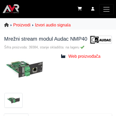
Proizvodi
Izvori audio signala
Mrežni stream modul Audac NMP40
Šifra proizvoda: 39384, stanje skladišta: na lageru
Web proizvođača