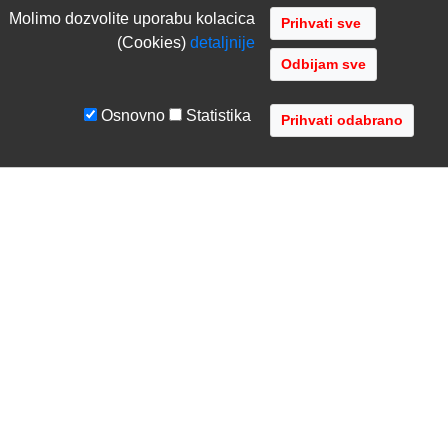
Molimo dozvolite uporabu kolacica
(Cookies)
detaljnije
Odbijam sve
Osnovno
Statistika
UVJETI I UPUTE
TVRTKA
Uvjeti poslovanja
O nama
Zaštita podataka
Kontaktirajte nas
Servis i jamstvo
Gdje se nalazimo
FAQ - česta pitanja
Distribucije
AVR d.o.o.
- Audio Video Rješenja
Radnička cesta 1a, 10000 Zagreb, Hrvatska