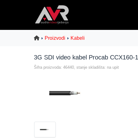
Proizvodi
Kabeli
3G SDI video kabel Procab CCX160-
Šifra proizvoda: 46440, stanje skladišta: na upit