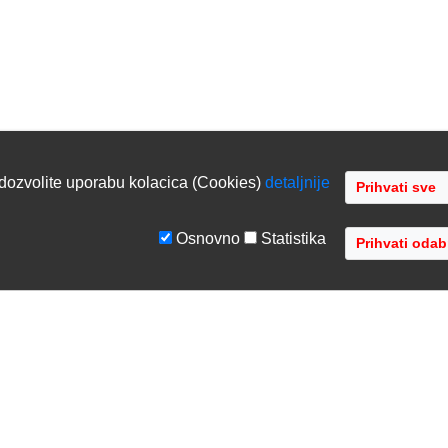
dozvolite uporabu kolacica (Cookies)
detaljnije
Osnovno
Statistika
GE
TVRTKA
tiranje sustava
O nama
ka podrška
Kontaktirajte nas
acija opreme
Gdje se nalazimo