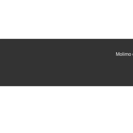
Molimo 
UVJETI I UPUTE
USLU
Uvjeti poslovanja
Projek
Zaštita podataka
Tehnič
Servis i jamstvo
Instal