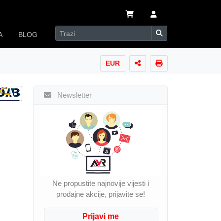
A
BLOG
EUR
Newsletter
Ne propustite najnovije vijesti i
prodajne akcije, prijavite se!
Prijavi me