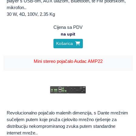
player s USB-om, AUX ulazom, Bluetooth, te FM podrškom,
mikrofon..
30 W, 4Ω, 100V, 2.35 Kg
Cijena sa PDV
na upit
Košarica
Mini stereo pojačalo Audac AMP22
Revolucionalno pojačalo malenih dimenzija, s Dante mrežnim
sučeljem putem koje pruža cjelovito mrežno rješenje za
distribuciju nekompromiranog zvuka putem standardne
internet mreže..