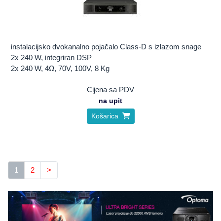
instalacijsko dvokanalno pojačalo Class-D s izlazom snage
2x 240 W, integriran DSP
2x 240 W, 4Ω, 70V, 100V, 8 Kg
Cijena sa PDV
na upit
Košarica
1
2
>