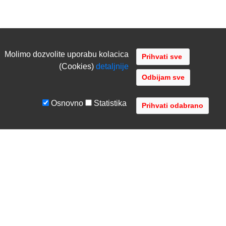
Molimo dozvolite uporabu kolacica
(Cookies)
detaljnije
Odbijam sve
Osnovno
Statistika
UVJETI I UPUTE
TVRTKA
Uvjeti poslovanja
O nama
Zaštita podataka
Kontaktirajte nas
Servis i jamstvo
Gdje se nalazimo
FAQ - česta pitanja
Distribucije