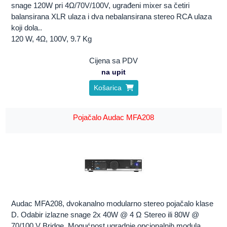
snage 120W pri 4Ω/70V/100V, ugrađeni mixer sa četiri
balansirana XLR ulaza i dva nebalansirana stereo RCA ulaza
koji dola..
120 W, 4Ω, 100V, 9.7 Kg
Cijena sa PDV
na upit
Košarica
Pojačalo Audac MFA208
Audac MFA208, dvokanalno modularno stereo pojačalo klase
D. Odabir izlazne snage 2x 40W @ 4 Ω Stereo ili 80W @
70/100 V Bridge. Mogućnost ugradnje opcionalnih modula