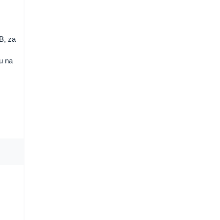
B, za
O
u na