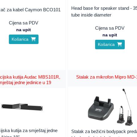
Head base for speaker stand - 
ržač za kabel Caymon BCO101
tube inside diameter
Cijena sa PDV
Cijena sa PDV
na upit
na upit
Košarica
Košarica
acijska kutija Audac MBS101R,
Stalak za mikrofon Mipro MD
mještaj jedne jedinice u 19
cijska kutija za smještaj jedne
Stalak za bežićni bodypack preda