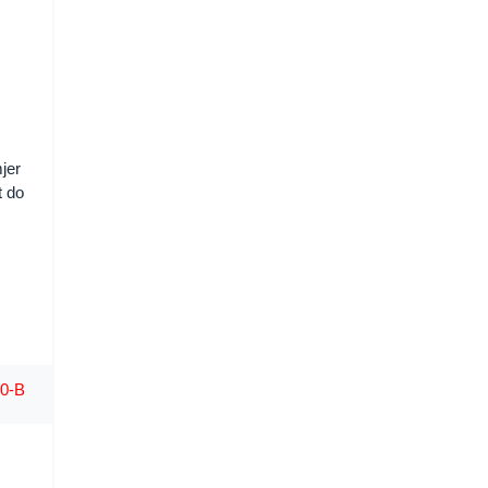
m
jer
t do
00-B