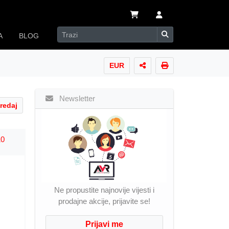
A
BLOG
EUR
Newsletter
redaj
10
Ne propustite najnovije vijesti i
prodajne akcije, prijavite se!
Prijavi me