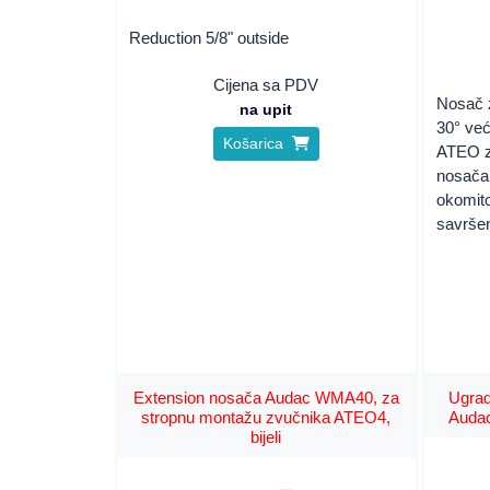
Reduction 5/8" outside
Cijena sa PDV
Nosač 
na upit
30° ve
Košarica
ATEO z
nosača
okomito
savršen
Extension nosača Audac WMA40, za
Ugrad
stropnu montažu zvučnika ATEO4,
Auda
bijeli