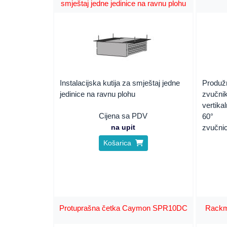
smještaj jedne jedinice na ravnu plohu
Instalacijska kutija za smještaj jedne
Produž
jedinice na ravnu plohu
zvučni
vertika
Cijena sa PDV
60°
na upit
zvučnici
Košarica
Protuprašna četka Caymon SPR10DC
Rackm