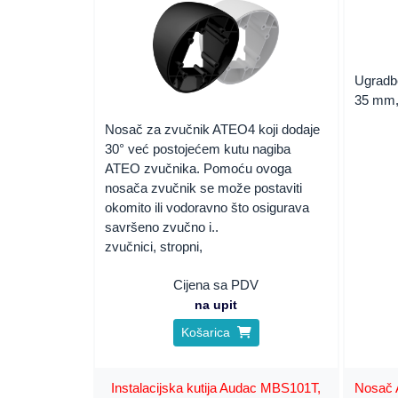
Ugradbe
35 mm,
Nosač za zvučnik ATEO4 koji dodaje
30° već postojećem kutu nagiba
ATEO zvučnika. Pomoću ovoga
nosača zvučnik se može postaviti
okomito ili vodoravno što osigurava
savršeno zvučno i..
zvučnici, stropni,
Cijena sa PDV
na upit
Košarica
Instalacijska kutija Audac MBS101T,
Nosač 