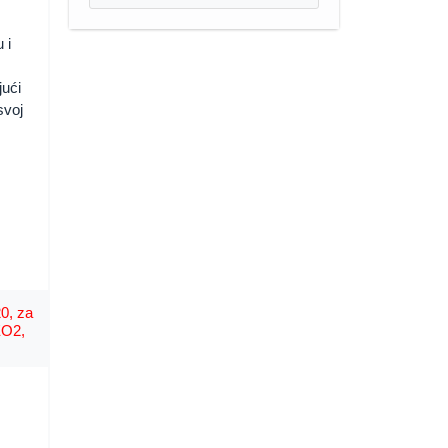
 i
jući
svoj
0, za
EO2,