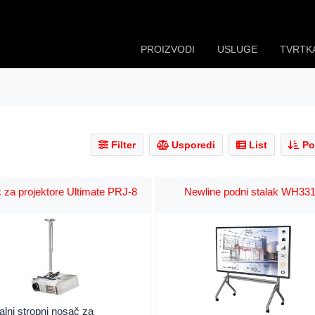
PROIZVODI
USLUGE
TVRTK
Filter
Usporedi
List
Po
 za projektore Ultimate PRJ-8
Newline podni stalak WH33
alni stropni nosač za