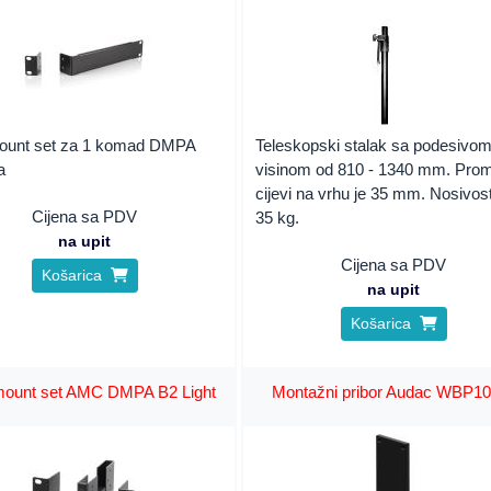
unt set za 1 komad DMPA
Teleskopski stalak sa podesivo
a
visinom od 810 - 1340 mm. Prom
cijevi na vrhu je 35 mm. Nosivos
Cijena sa PDV
35 kg.
na upit
Cijena sa PDV
Košarica
na upit
Košarica
ount set AMC DMPA B2 Light
Montažni pribor Audac WBP1