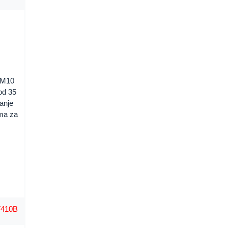
 M10
od 35
šanje
ama za
T410B