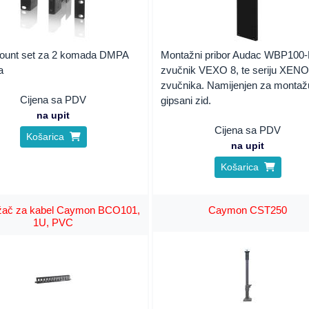
unt set za 2 komada DMPA
Montažni pribor Audac WBP100-
a
zvučnik VEXO 8, te seriju XEN
zvučnika. Namijenjen za montaž
Cijena sa PDV
gipsani zid.
na upit
Cijena sa PDV
Košarica
na upit
Košarica
ržač za kabel Caymon BCO101,
Caymon CST250
1U, PVC