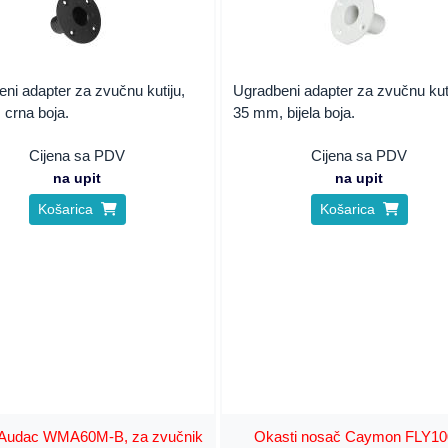
ni adapter za zvučnu kutiju,
Ugradbeni adapter za zvučnu kuti
 crna boja.
35 mm, bijela boja.
Cijena sa PDV
Cijena sa PDV
na upit
na upit
Košarica
Košarica
Audac WMA60M-B, za zvučnik
Okasti nosač Caymon FLY1