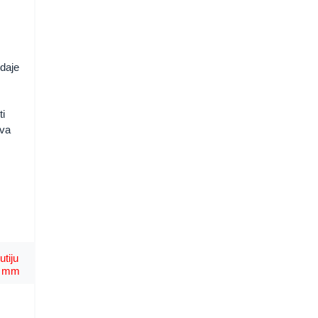
daje
ti
ava
tiju
5 mm