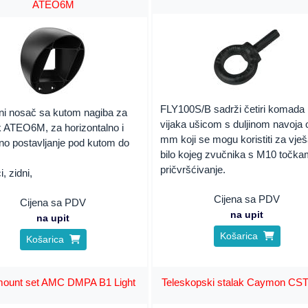
ATEO6M
FLY100S/B sadrži četiri komada
ni nosač sa kutom nagiba za
vijaka ušicom s duljinom navoja 
k ATEO6M, za horizontalno i
mm koji se mogu koristiti za vje
lno postavljanje pod kutom do
bilo kojeg zvučnika s M10 točk
pričvršćivanje.
, zidni,
Cijena sa PDV
Cijena sa PDV
na upit
na upit
Košarica
Košarica
ount set AMC DMPA B1 Light
Teleskopski stalak Caymon CS