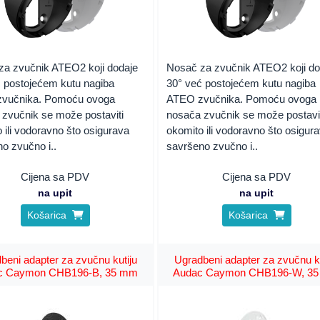
za zvučnik ATEO2 koji dodaje
Nosač za zvučnik ATEO2 koji do
ć postojećem kutu nagiba
30° već postojećem kutu nagiba
vučnika. Pomoću ovoga
ATEO zvučnika. Pomoću ovoga
 zvučnik se može postaviti
nosača zvučnik se može postavi
 ili vodoravno što osigurava
okomito ili vodoravno što osigur
o zvučno i..
savršeno zvučno i..
Cijena sa PDV
Cijena sa PDV
na upit
na upit
Košarica
Košarica
beni adapter za zvučnu kutiju
Ugradbeni adapter za zvučnu ku
c Caymon CHB196-B, 35 mm
Audac Caymon CHB196-W, 3