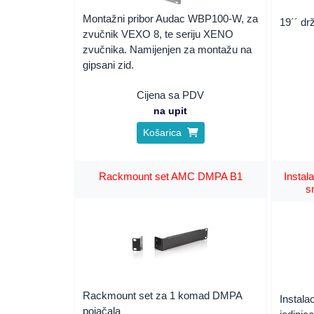
Montažni pribor Audac WBP100-W, za
19´´ d
zvučnik VEXO 8, te seriju XENO
zvučnika. Namijenjen za montažu na
gipsani zid.
Cijena sa PDV
na upit
Košarica
Rackmount set AMC DMPA B1
Instal
s
Rackmount set za 1 komad DMPA
Instala
pojačala