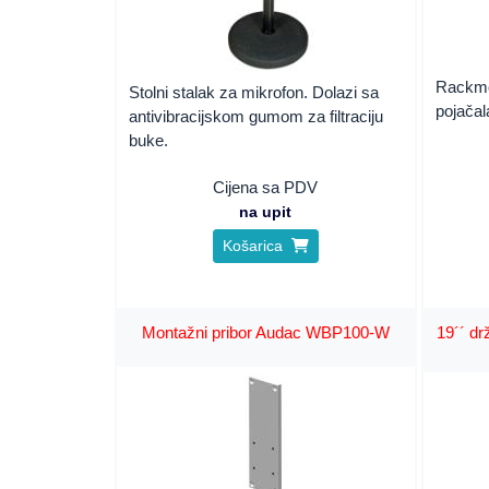
Rackmo
Stolni stalak za mikrofon. Dolazi sa
pojačal
antivibracijskom gumom za filtraciju
buke.
Cijena sa PDV
na upit
Košarica
Montažni pribor Audac WBP100-W
19´´ d