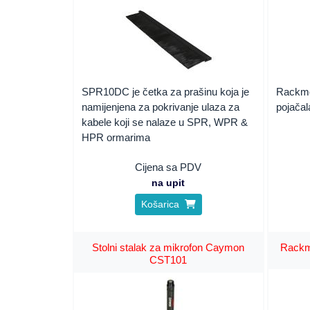
SPR10DC je četka za prašinu koja je
Rackmo
namijenjena za pokrivanje ulaza za
pojačal
kabele koji se nalaze u SPR, WPR &
HPR ormarima
Cijena sa PDV
na upit
Košarica
Stolni stalak za mikrofon Caymon
Rackm
CST101