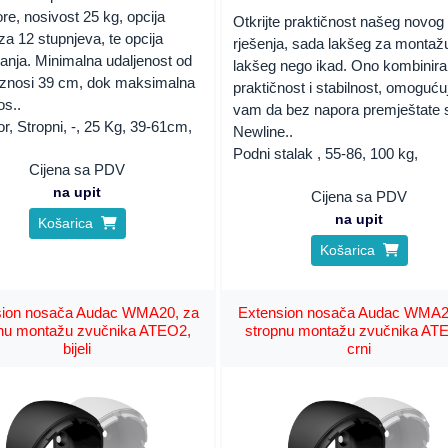
ore, nosivost 25 kg, opcija
Otkrijte praktičnost našeg novog
za 12 stupnjeva, te opcija
rješenja, sada lakšeg za montažu
anja. Minimalna udaljenost od
lakšeg nego ikad. Ono kombinira
 iznosi 39 cm, dok maksimalna
praktičnost i stabilnost, omoguću
os..
vam da bez napora premještate 
or, Stropni, -, 25 Kg, 39-61cm,
Newline..
Podni stalak , 55-86, 100 kg,
Cijena sa PDV
na upit
Cijena sa PDV
na upit
Košarica
Košarica
sion nosača Audac WMA20, za
Extension nosača Audac WMA2
pnu montažu zvučnika ATEO2,
stropnu montažu zvučnika AT
bijeli
crni