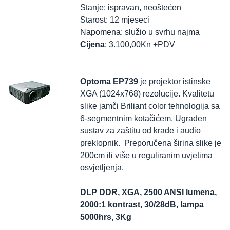
Stanje: ispravan, neoštećen
Starost: 12 mjeseci
Napomena: služio u svrhu najma
Cijena
: 3.100,00Kn +PDV
Optoma EP739
je projektor istinske
XGA (1024x768) rezolucije. Kvalitetu
slike jamči Briliant color tehnologija sa
6-segmentnim kotačićem. Ugrađen
sustav za zaštitu od krađe i audio
preklopnik. Preporučena širina slike je
200cm ili više u reguliranim uvjetima
osvjetljenja.
DLP DDR, XGA, 2500 ANSI lumena,
2000:1 kontrast, 30/28dB, lampa
5000hrs, 3Kg