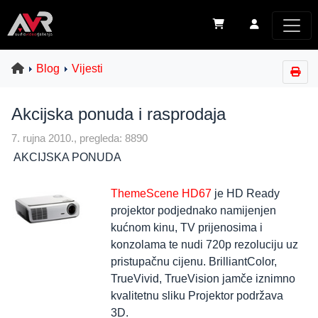
Blog
Vijesti
Akcijska ponuda i rasprodaja
7. rujna 2010., pregleda: 8890
AKCIJSKA PONUDA
ThemeScene HD67
je HD Ready
projektor podjednako namijenjen
kućnom kinu, TV prijenosima i
konzolama te nudi 720p rezoluciju uz
pristupačnu cijenu. BrilliantColor,
TrueVivid, TrueVision jamče iznimno
kvalitetnu sliku Projektor podržava
3D.