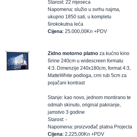
Starost: 22 mjeseca
Napomena: služio u svrhu najma,
ukupno 1850 sati, u kompletu
širokokutna leća
Cijena
: 25.000,00Kn +PDV
Zidno motorno platno
za kućno kino
širine 240cm u widescreen formatu
4:3. Dimenzije 240x180cm, format 4:3,
MatteWhite podloga, crni rub 5cm za
pojačani kontrast
Stanje: kao novo, jednom montirano te
odmah skinuto, original pakiranje,
jamstvo 3 godine
Starost: -
Napomena: proizvođač platna Projecta
Cijena
: 2.225,00Kn +PDV