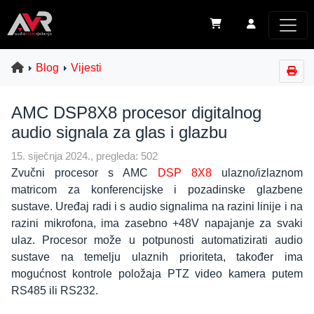
Blog
Vijesti
AMC DSP8X8 procesor digitalnog
audio signala za glas i glazbu
15. siječnja 2024., pregleda: 502
Zvučni procesor s AMC
DSP 8X8
ulazno/izlaznom
matricom za konferencijske i pozadinske glazbene
sustave. Uređaj radi i s audio signalima na razini linije i na
razini mikrofona, ima zasebno +48V napajanje za svaki
ulaz. Procesor može u potpunosti automatizirati audio
sustave na temelju ulaznih prioriteta, također ima
mogućnost kontrole položaja PTZ video kamera putem
RS485 ili RS232.