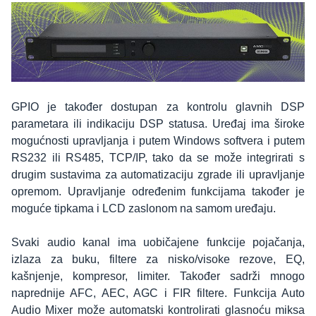
GPIO je također dostupan za kontrolu glavnih DSP
parametara ili indikaciju DSP statusa. Uređaj ima široke
mogućnosti upravljanja i putem Windows softvera i putem
RS232 ili RS485, TCP/IP, tako da se može integrirati s
drugim sustavima za automatizaciju zgrade ili upravljanje
opremom. Upravljanje određenim funkcijama također je
moguće tipkama i LCD zaslonom na samom uređaju.
Svaki audio kanal ima uobičajene funkcije pojačanja,
izlaza za buku, filtere za nisko/visoke rezove, EQ,
kašnjenje, kompresor, limiter. Također sadrži mnogo
naprednije AFC, AEC, AGC i FIR filtere. Funkcija Auto
Audio Mixer može automatski kontrolirati glasnoću miksa