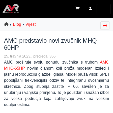
Blog
Vijesti
AMC predstavio novi zvučnik MHQ
60HP
25. travnja 2023., pregleda: 356
AMC proširuje svoju ponudu zvučnika s trubom
AMC
MHQ-65HP
novim članom koji pruža moderan izgled i
jasnu reprodukciju glazbe i glasa. Model pruža visok SPL i
poboljšani frekvencijski odziv te integriranu dvosmjernu
skretnicu. Zbog stupnja zaštite IP 66, savršen je za
unutarnju i vanjsku primjenu. To je pouzdan i snažan izbor
za velika područja koja zahtijevaju zvuk na velikim
udaljenostima.