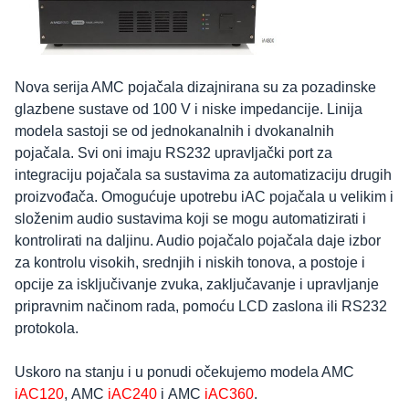
Nova serija AMC pojačala dizajnirana su za pozadinske
glazbene sustave od 100 V i niske impedancije. Linija
modela sastoji se od jednokanalnih i dvokanalnih
pojačala. Svi oni imaju RS232 upravljački port za
integraciju pojačala sa sustavima za automatizaciju drugih
proizvođača. Omogućuje upotrebu iAC pojačala u velikim i
složenim audio sustavima koji se mogu automatizirati i
kontrolirati na daljinu. Audio pojačalo pojačala daje izbor
za kontrolu visokih, srednjih i niskih tonova, a postoje i
opcije za isključivanje zvuka, zaključavanje i upravljanje
pripravnim načinom rada, pomoću LCD zaslona ili RS232
protokola.
Uskoro na stanju i u ponudi očekujemo modela AMC
iAC120
, AMC
iAC240
i AMC
iAC360
.