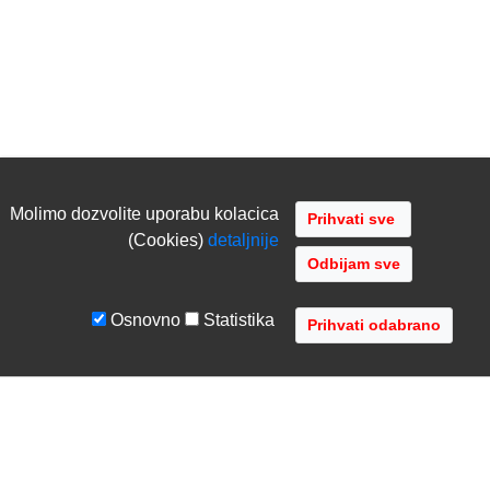
Molimo dozvolite uporabu kolacica
(Cookies)
detaljnije
Odbijam sve
Osnovno
Statistika
UVJETI I UPUTE
TVRTKA
Uvjeti poslovanja
O nama