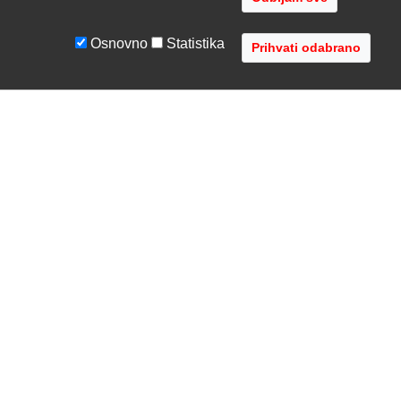
Osnovno
Statistika
UVJETI I UPUTE
TVRTKA
Uvjeti poslovanja
O nama
Zaštita podataka
Kontaktirajte nas
Servis i jamstvo
Gdje se nalazimo
FAQ - česta pitanja
Distribucije
AVR d.o.o.
- Audio Video Rješenja
Radnička cesta 1a, 10000 Zagreb, Hrvatska
Registar MBS: 080447919 / VAT: HR79612787745
Telefon: +385 1 3751 710 (8:30-16:30, pon-pet)
Copyright © 2002-2026