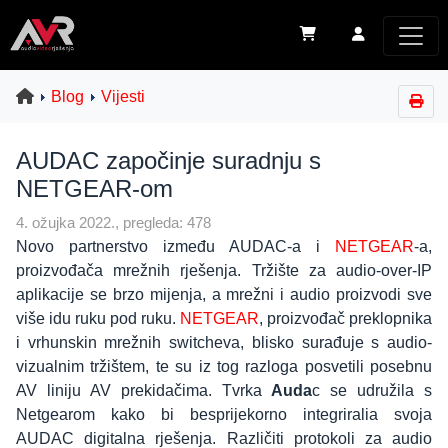
Blog
Vijesti
AUDAC započinje suradnju s
NETGEAR-om
4. ožujka 2022., pregleda: 478
Novo partnerstvo između AUDAC-a i
NETGEAR
-a,
proizvođača mrežnih rješenja. Tržište za audio-over-IP
aplikacije se brzo mijenja, a mrežni i audio proizvodi sve
više idu ruku pod ruku.
NETGEAR
, proizvođač preklopnika
i vrhunskin mrežnih switcheva, blisko surađuje s audio-
vizualnim tržištem, te su iz tog razloga posvetili posebnu
AV liniju AV prekidačima. Tvrka
Auda
c se udružila s
Netgearom kako bi besprijekorno integriralia svoja
AUDAC digitalna rješenja. Različiti protokoli za audio