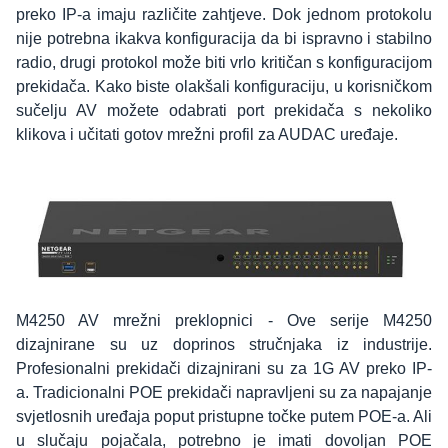
preko IP-a imaju različite zahtjeve. Dok jednom protokolu
nije potrebna ikakva konfiguracija da bi ispravno i stabilno
radio, drugi protokol može biti vrlo kritičan s konfiguracijom
prekidača. Kako biste olakšali konfiguraciju, u korisničkom
sučelju AV možete odabrati port prekidača s nekoliko
klikova i učitati gotov mrežni profil za AUDAC uređaje.
M4250 AV mrežni preklopnici - Ove serije M4250
dizajnirane su uz doprinos stručnjaka iz industrije.
Profesionalni prekidači dizajnirani su za 1G AV preko IP-
a. Tradicionalni POE prekidači napravljeni su za napajanje
svjetlosnih uređaja poput pristupne točke putem POE-a. Ali
u slučaju pojačala, potrebno je imati dovoljan POE