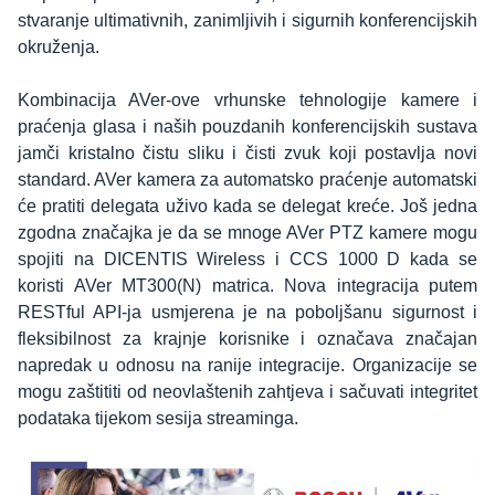
stvaranje ultimativnih, zanimljivih i sigurnih konferencijskih
okruženja.
Kombinacija AVer-ove vrhunske tehnologije kamere i
praćenja glasa i naših pouzdanih konferencijskih sustava
jamči kristalno čistu sliku i čisti zvuk koji postavlja novi
standard. AVer kamera za automatsko praćenje automatski
će pratiti delegata uživo kada se delegat kreće. Još jedna
zgodna značajka je da se mnoge AVer PTZ kamere mogu
spojiti na DICENTIS Wireless i CCS 1000 D kada se
koristi AVer MT300(N) matrica. Nova integracija putem
RESTful API-ja usmjerena je na poboljšanu sigurnost i
fleksibilnost za krajnje korisnike i označava značajan
napredak u odnosu na ranije integracije. Organizacije se
mogu zaštititi od neovlaštenih zahtjeva i sačuvati integritet
podataka tijekom sesija streaminga.