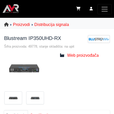
Proizvodi
Distribucija signala
Blustream IP350UHD-RX
Šifra proizvoda: 49778, stanje skladišta: na upit
Web proizvođača