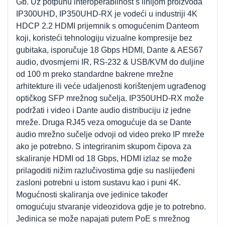
Gb. Uz potpunu interoperabilnost s linijom proizvoda
IP300UHD, IP350UHD-RX je vodeći u industriji 4K
HDCP 2.2 HDMI prijemnik s omogućenim Danteom
koji, koristeći tehnologiju vizualne kompresije bez
gubitaka, isporučuje 18 Gbps HDMI, Dante & AES67
audio, dvosmjerni IR, RS-232 & USB/KVM do duljine
od 100 m preko standardne bakrene mrežne
arhitekture ili veće udaljenosti korištenjem ugrađenog
optičkog SFP mrežnog sučelja. IP350UHD-RX može
podržati i video i Dante audio distribuciju iz jedne
mreže. Druga RJ45 veza omogućuje da se Dante
audio mrežno sučelje odvoji od video preko IP mreže
ako je potrebno. S integriranim skupom čipova za
skaliranje HDMI od 18 Gbps, HDMI izlaz se može
prilagoditi nižim razlučivostima gdje su naslijeđeni
zasloni potrebni u istom sustavu kao i puni 4K.
Mogućnosti skaliranja ove jedinice također
omogućuju stvaranje videozidova gdje je to potrebno.
Jedinica se može napajati putem PoE s mrežnog