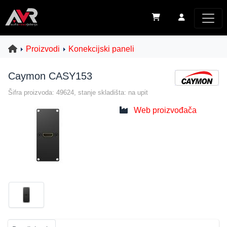
Proizvodi
Konekcijski paneli
Caymon CASY153
Šifra proizvoda: 49624, stanje skladišta: na upit
Web proizvođača