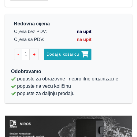
Redovna cijena
Cijena bez PDV:
na upit
Cijena sa PDV:
na upit
-
+
Dodaj u košaricu
Odobravamo
popuste za obrazovne i neprofitne organizacije
popuste na veću koliĉinu
popuste za daljnju prodaju