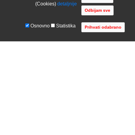
(Cookies)
detaljnije
Odbijam sve
Osnovno
Statistika
UVJETI I UPUTE
TVRTKA
Uvjeti poslovanja
O nama
Zaštita podataka
Kontaktirajte nas
Servis i jamstvo
Gdje se nalazimo
FAQ - česta pitanja
Distribucije
AVR d.o.o.
- Audio Video Rješenja
Radnička cesta 1a, 10000 Zagreb, Hrvatska
Registar MBS: 080447919 / VAT: HR79612787745