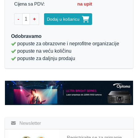
Cijena sa PDV:
na upit
-
+
Dodaj u košaricu
Odobravamo
popuste za obrazovne i neprofitne organizacije
popuste na veću koliĉinu
popuste za daljnju prodaju
Newsletter
Registrirajte se za primanje