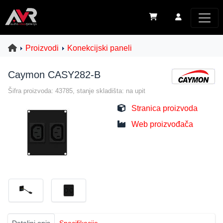
Proizvodi
Konekcijski paneli
Caymon CASY282-B
Šifra proizvoda: 43785, stanje skladišta: na upit
Stranica proizvoda
Web proizvođača