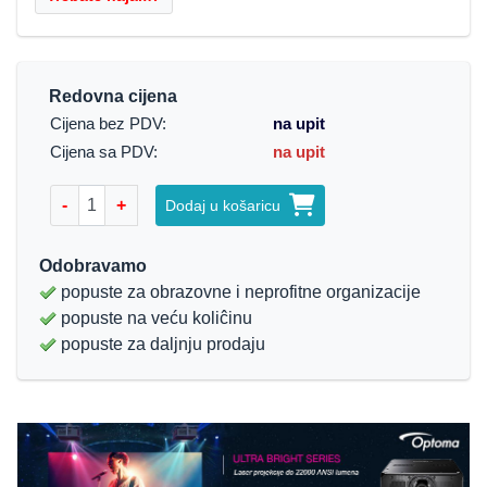
Redovna cijena
Cijena bez PDV:
na upit
Cijena sa PDV:
na upit
-
+
Dodaj u košaricu
Odobravamo
popuste za obrazovne i neprofitne organizacije
popuste na veću koliĉinu
popuste za daljnju prodaju