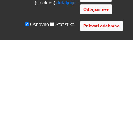
(Cookies)
detaljnije
Odbijam sve
Osnovno
Statistika
UVJETI I UPUTE
TVRTKA
Uvjeti poslovanja
O nama
Zaštita podataka
Kontaktirajte nas
Servis i jamstvo
Gdje se nalazimo
FAQ - česta pitanja
Distribucije
AVR d.o.o.
- Audio Video Rješenja
Radnička cesta 1a, 10000 Zagreb, Hrvatska
Registar MBS: 080447919 / VAT: HR79612787745