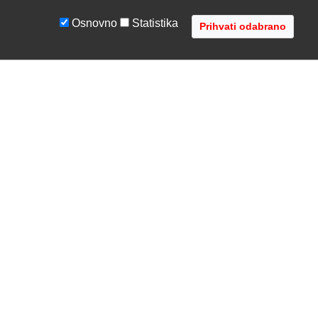
Osnovno
Statistika
UVJETI I UPUTE
TVRTKA
Uvjeti poslovanja
O nama
Zaštita podataka
Kontaktirajte nas
Servis i jamstvo
Gdje se nalazimo
FAQ - česta pitanja
Distribucije
AVR d.o.o.
- Audio Video Rješenja
Radnička cesta 1a, 10000 Zagreb, Hrvatska
Registar MBS: 080447919 / VAT: HR79612787745
Telefon: +385 1 3751 710 (8:30-16:30, pon-pet)
Copyright © 2002-2026