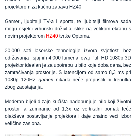
projektorom za kućnu zabavu HZ40!
Gameri, ljubitelji TV-a i sporta, te ljubitelji filmova sada
mogu osjetiti vrhunski doživljaj slike na velikom ekranu s
novim projektorom
HZ40
tvrtke Optoma.
30.000 sati laserske tehnologije izvora svjetlosti bez
održavanja i sjajnih 4.000 lumena, ovaj Full HD 1080p 3D
projektor idealan je za upotrebu u bilo koje doba dana, bez
zamračivanja prostorije. S latencijom od samo 8,3 ms pri
1080p 120Hz,
gameri
nikada neće propustiti ni trenutka
zbog zaostajanja.
Moderan bijeli dizajn kućišta nadopunjuje bilo koji životni
prostor, a zumiranje od 1,3x uz vertikalni pomak leće
olakšava postavljanje projektora i daje znatno veći izbor
veličine zaslona.