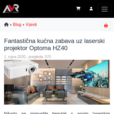
Blog
Vijesti
Fantastična kućna zabava uz laserski
projektor Optoma HZ40
1. rujna 2020., pregleda: 570
Nikada ne propustite trenutak s novim laserskim