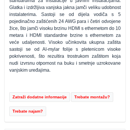
standardima za instalacije u javnim instalacijama.
Glatka i izdržljiva vanjska jakna jamči veliku udobnost
instalaterima. Sastoji se od dijela vodiča s 5
pojedinačno zaštićenih 24 AWG para i četiri odvojene
žice, što jamči visoku brzinu HDMI s ethernetom do 10
metara i HDMI standardne brzine s ethernetom za
veće udaljenosti. Visoko učinkovita ukupna zaštita
sastoji se od Al-mylar folije s pletenicom visoke
pokrivenosti, što rezultira trostrukom zaštitom koja
nudi izvrsnu otpornost na buku i smetnje uzrokovane
vanjskim uređajima.