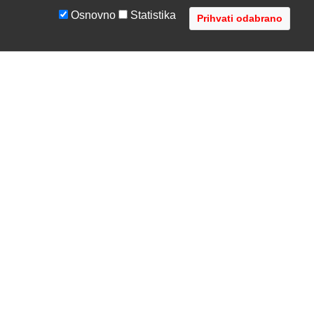
Osnovno
Statistika
UVJETI I UPUTE
TVRTKA
Uvjeti poslovanja
O nama
Zaštita podataka
Kontaktirajte nas
Servis i jamstvo
Gdje se nalazimo
FAQ - česta pitanja
Distribucije
AVR d.o.o.
- Audio Video Rješenja
Radnička cesta 1a, 10000 Zagreb, Hrvatska
Registar MBS: 080447919 / VAT: HR79612787745
Telefon: +385 1 3751 710 (8:30-16:30, pon-pet)
Copyright © 2002-2026