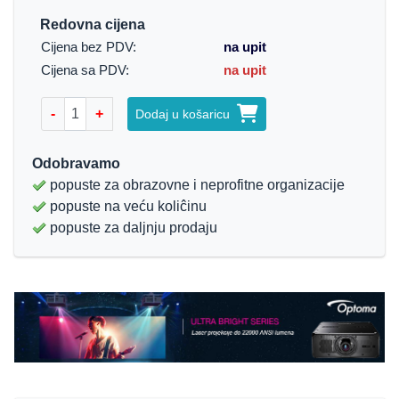
Redovna cijena
Cijena bez PDV:
na upit
Cijena sa PDV:
na upit
-
+
Dodaj u košaricu
Odobravamo
popuste za obrazovne i neprofitne organizacije
popuste na veću koliĉinu
popuste za daljnju prodaju