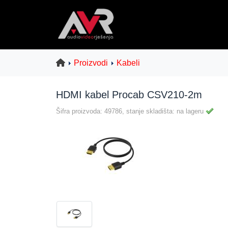
Proizvodi
Kabeli
HDMI kabel Procab CSV210-2m
Šifra proizvoda: 49786, stanje skladišta: na lageru