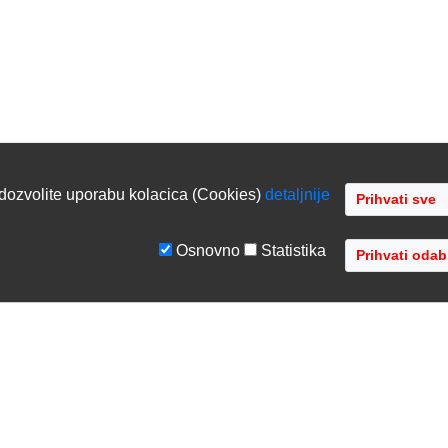
dozvolite uporabu kolacica (Cookies)
detaljnije
Osnovno
Statistika
GE
TVRTKA
tiranje sustava
O nama
ka podrška
Kontaktirajte nas
acija opreme
Gdje se nalazimo