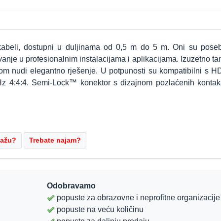
abeli, dostupni u duljinama od 0,5 m do 5 m. Oni su pose
nje u profesionalnim instalacijama i aplikacijama. Izuzetno ta
rom nudi elegantno rješenje. U potpunosti su kompatibilni s H
z 4:4:4. Semi-Lock™ konektor s dizajnom pozlaćenih kontak
Odobravamo
popuste za obrazovne i neprofitne organizacije
popuste na veću koliĉinu