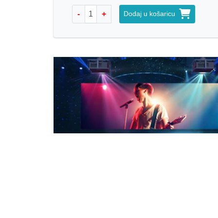
-
+
Dodaj u košaricu