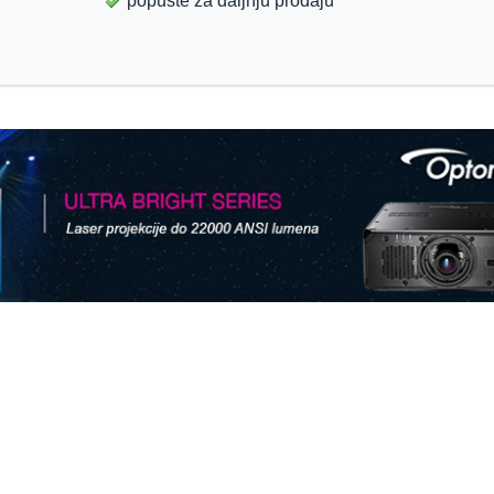
popuste za daljnju prodaju