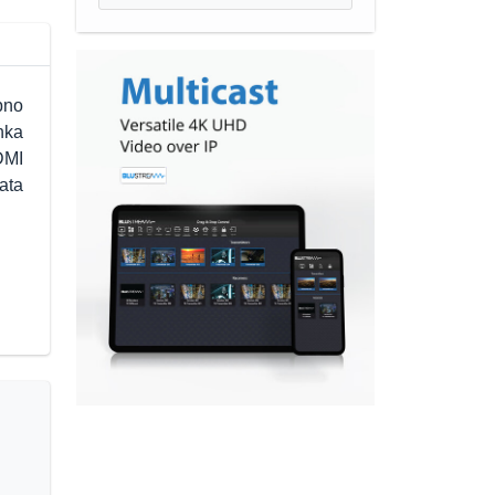
bno
nka
DMI
ata