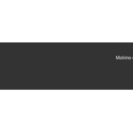
Molimo 
UVJETI I UPUTE
USLU
Uvjeti poslovanja
Projek
Zaštita podataka
Tehnič
Servis i jamstvo
Instal