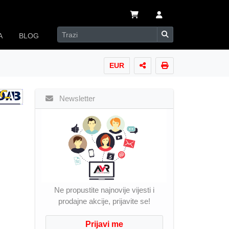
A
BLOG
EUR
Newsletter
Ne propustite najnovije vijesti i
prodajne akcije, prijavite se!
Prijavi me