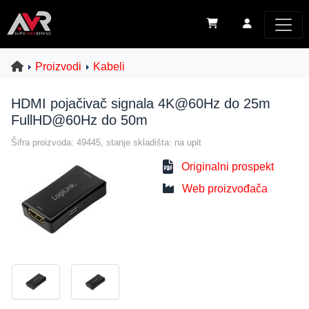
Proizvodi
Kabeli
HDMI pojačivač signala 4K@60Hz do 25m
FullHD@60Hz do 50m
Šifra proizvoda: 49445, stanje skladišta: na upit
Originalni prospekt
Web proizvođača