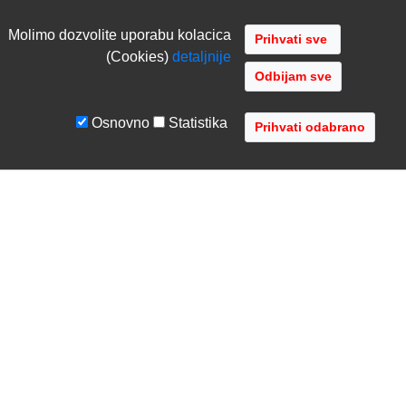
Molimo dozvolite uporabu kolacica
(Cookies)
detaljnije
Odbijam sve
Osnovno
Statistika
UVJETI I UPUTE
TVRTKA
Uvjeti poslovanja
O nama
Zaštita podataka
Kontaktirajte nas
Servis i jamstvo
Gdje se nalazimo
FAQ - česta pitanja
Distribucije
AVR d.o.o.
- Audio Video Rješenja