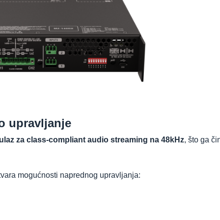
o upravljanje
laz za class-compliant audio streaming na 48kHz
, što ga či
otvara mogućnosti naprednog upravljanja: