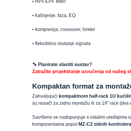
• HPF/LPF filteri
• kašnjenje, faza, EQ
• kompresija, crossover, limiter
• fleksibilno routanje signala
🔧 Planirate vlastiti sustav?
Zatražite projektiranje ozvučenja od našeg s
Kompaktan format za montažu
Zahvaljujući
kompaktnom half-rack 1U kućišt
su nosači za zidnu montažu ili za 19” rack (dva
Savršeno se nadopunjuje s ostalim uređajima i
komponentama poput
MZ-C2 zidnih kontroler