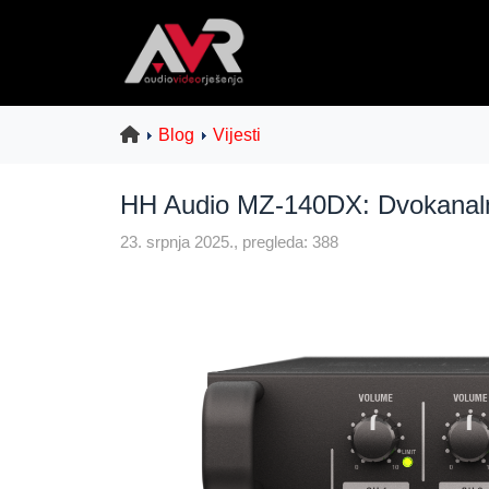
Blog
Vijesti
HH Audio MZ-140DX: Dvokanalno 
23. srpnja 2025., pregleda: 388