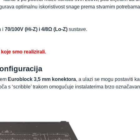
gurava optimalnu iskoristivost snage prema stvarnim potrebama
a i
70/100V (Hi-Z) i 4/8Ω (Lo-Z)
sustave.
oje smo realizirali.
onfiguracija
tem
Euroblock 3,5 mm konektora
, a ulazi se mogu postaviti k
ča s ‘scribble’ trakom omogućuje instalaterima brzo označavan