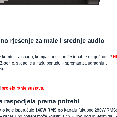
no rješenje za male i srednje audio
e kombinira snagu, kompaktnost i profesionalne mogućnosti?
H
MZ-serije, stigao je u našu ponudu – spreman za ugradnju u
te.
i
projektiranje sustava.
a raspodjela prema potrebi
alo
koje isporučuje
140W RMS po kanalu
(ukupno 280W RMS)
– kanal 1 po potrebi može koristiti svih 280W, pod uvjetom da 