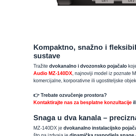
Kompaktno, snažno i fleksibil
sustave
Tražite
dvokanalno i dvozonsko pojačalo
koj
Audio MZ-140DX
, najnoviji model iz poznate 
komercijalne, korporativne ili ugostiteljske objek
👉 Trebate ozvučenje prostora?
Kontaktirajte nas za besplatne konzultacije
il
Snaga u dva kanala – precizn
MZ-140DX je
dvokanalno instalacijsko pojač
što ga izdvaja je
dinamička raspodjela snage