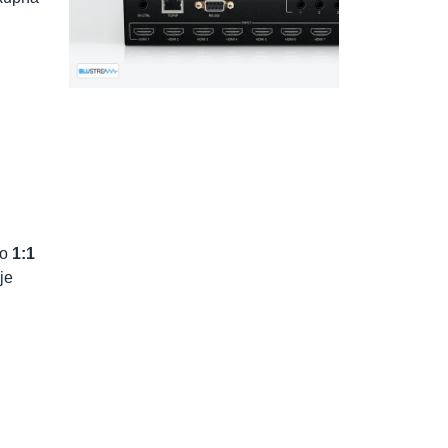
ao
1:1
je