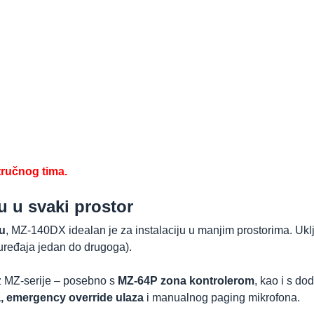
tručnog tima.
 u svaki prostor
u
, MZ-140DX idealan je za instalaciju u manjim prostorima. Ukl
 uređaja jedan do drugoga).
z MZ-serije – posebno s
MZ-64P zona kontrolerom
, kao i s do
a, emergency override ulaza
i manualnog paging mikrofona.