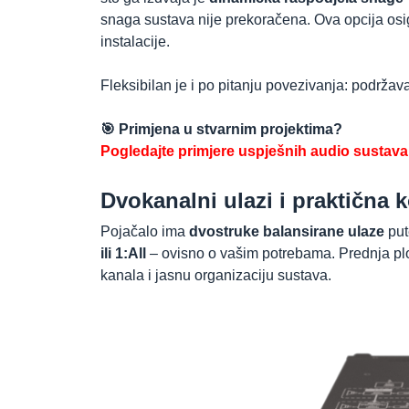
snaga sustava nije prekoračena. Ova opcija osi
instalacije.
Fleksibilan je i po pitanju povezivanja: podržav
🎯 Primjena u stvarnim projektima?
Pogledajte primjere uspješnih audio sustava k
Dvokanalni ulazi i praktična k
Pojačalo ima
dvostruke balansirane ulaze
pu
ili 1:All
– ovisno o vašim potrebama. Prednja plo
kanala i jasnu organizaciju sustava.