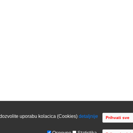
dozvolite uporabu kolacica (Cookies)
detaljnije
Osnovno
Statistika