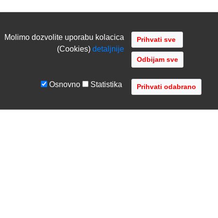
Molimo dozvolite uporabu kolacica
(Cookies)
detaljnije
Odbijam sve
Osnovno
Statistika
UVJETI I UPUTE
TVRTKA
Uvjeti poslovanja
O nama
Zaštita podataka
Kontaktirajte nas
Servis i jamstvo
Gdje se nalazimo
FAQ - česta pitanja
Distribucije