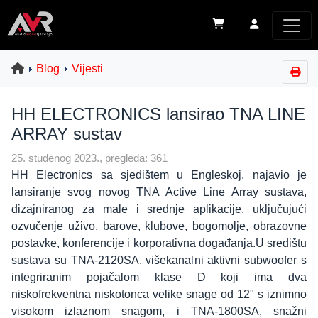
Blog
Vijesti
HH ELECTRONICS lansirao TNA LINE
ARRAY sustav
25. studenog 2023., pregleda: 361
HH Electronics sa sjedištem u Engleskoj, najavio je
lansiranje svog novog TNA Active Line Array sustava,
dizajniranog za male i srednje aplikacije, uključujući
ozvučenje uživo, barove, klubove, bogomolje, obrazovne
postavke, konferencije i korporativna događanja.U središtu
sustava su TNA-2120SA, višekanalni aktivni subwoofer s
integriranim pojačalom klase D koji ima dva
niskofrekventna niskotonca velike snage od 12" s iznimno
visokom izlaznom snagom, i TNA-1800SA, snažni