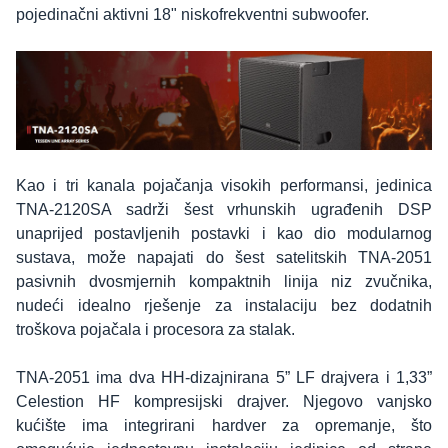
pojedinačni aktivni 18" niskofrekventni subwoofer.
Kao i tri kanala pojačanja visokih performansi, jedinica
TNA-2120SA sadrži šest vrhunskih ugrađenih DSP
unaprijed postavljenih postavki i kao dio modularnog
sustava, može napajati do šest satelitskih TNA-2051
pasivnih dvosmjernih kompaktnih linija niz zvučnika,
nudeći idealno rješenje za instalaciju bez dodatnih
troškova pojačala i procesora za stalak.
TNA-2051 ima dva HH-dizajnirana 5” LF drajvera i 1,33”
Celestion HF kompresijski drajver. Njegovo vanjsko
kućište ima integrirani hardver za opremanje, što