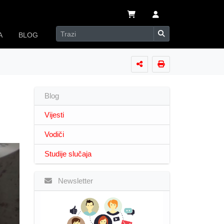
A
BLOG
Blog
Vijesti
Vodiči
Studije slučaja
Newsletter