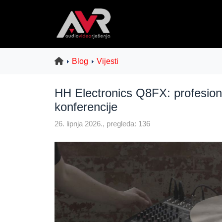
Blog
Vijesti
HH Electronics Q8FX: profesiona
konferencije
26. lipnja 2026., pregleda: 136