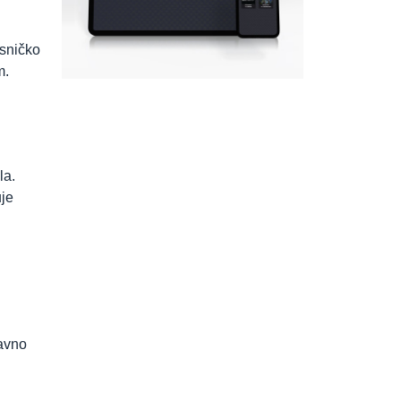
isničko
m.
la.
uje
tavno