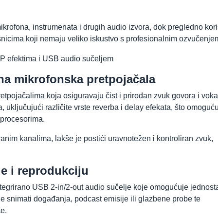
rofona, instrumenata i drugih audio izvora, dok pregledno kor
nicima koji nemaju veliko iskustvo s profesionalnim ozvučenje
tna mikrofonska pretpojačala
tpojačalima koja osiguravaju čist i prirodan zvuk govora i voka
 uključujući različite vrste reverba i delay efekata, što omoguć
 procesorima.
im kanalima, lakše je postići uravnotežen i kontroliran zvuk,
e i reprodukciju
ntegrirano USB 2-in/2-out audio sučelje koje omogućuje jednos
e snimati događanja, podcast emisije ili glazbene probe te
e.