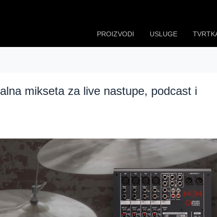
PROIZVODI
USLUGE
TVRTK
lna mikseta za live nastupe, podcast i