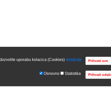
dozvolite uporabu kolacica (Cookies)
detaljnije
Osnovno
Statistika
GE
TVRTKA
tiranje sustava
O nama