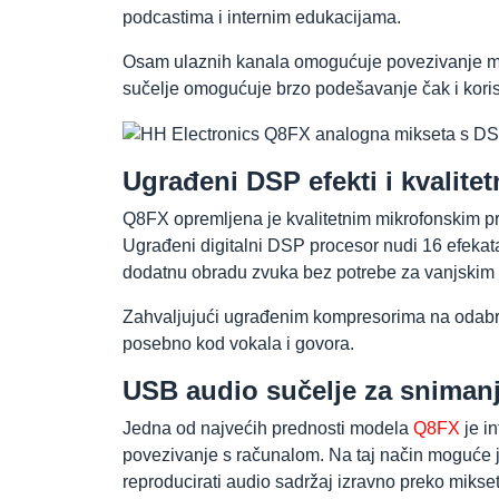
podcastima i internim edukacijama.
Osam ulaznih kanala omogućuje povezivanje mik
sučelje omogućuje brzo podešavanje čak i koris
Ugrađeni DSP efekti i kvalite
Q8FX opremljena je kvalitetnim mikrofonskim pre
Ugrađeni digitalni DSP procesor nudi 16 efekata,
dodatnu obradu zvuka bez potrebe za vanjskim
Zahvaljujući ugrađenim kompresorima na odabran
posebno kod vokala i govora.
USB audio sučelje za snimanj
Jedna od najvećih prednosti modela
Q8FX
je i
povezivanje s računalom. Na taj način moguće j
reproducirati audio sadržaj izravno preko mikset