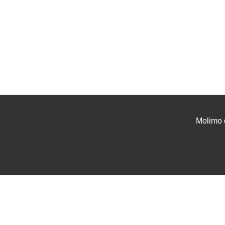
Molimo 
UVJETI I UPUTE
USLU
Uvjeti poslovanja
Projek