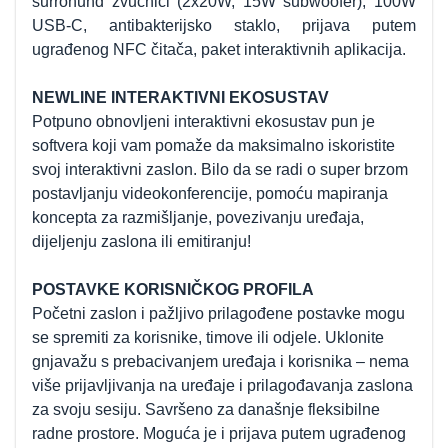
surronund zvučnici (2x20W, 15W subwoofer), 100W
USB-C, antibakterijsko staklo, prijava putem
ugrađenog NFC čitača, paket interaktivnih aplikacija.
NEWLINE INTERAKTIVNI EKOSUSTAV
Potpuno obnovljeni interaktivni ekosustav pun je
softvera koji vam pomaže da maksimalno iskoristite
svoj interaktivni zaslon. Bilo da se radi o super brzom
postavljanju videokonferencije, pomoću mapiranja
koncepta za razmišljanje, povezivanju uređaja,
dijeljenju zaslona ili emitiranju!
POSTAVKE KORISNIČKOG PROFILA
Početni zaslon i pažljivo prilagođene postavke mogu
se spremiti za korisnike, timove ili odjele. Uklonite
gnjavažu s prebacivanjem uređaja i korisnika – nema
više prijavljivanja na uređaje i prilagođavanja zaslona
za svoju sesiju. Savršeno za današnje fleksibilne
radne prostore. Moguća je i prijava putem ugrađenog