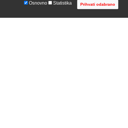
Osnovno
Statistika
UVJETI I UPUTE
TVRTKA
Uvjeti poslovanja
O nama
Zaštita podataka
Kontaktirajte nas
Servis i jamstvo
Gdje se nalazimo
FAQ - česta pitanja
Distribucije
AVR d.o.o.
- Audio Video Rješenja
Radnička cesta 1a, 10000 Zagreb, Hrvatska
Registar MBS: 080447919 / VAT: HR79612787745
Telefon: +385 1 3751 710 (8:30-16:30, pon-pet)
Copyright © 2002-2026