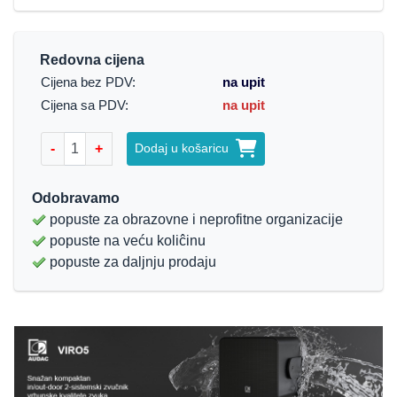
Redovna cijena
Cijena bez PDV:
na upit
Cijena sa PDV:
na upit
-
+
Dodaj u košaricu
Odobravamo
popuste za obrazovne i neprofitne organizacije
popuste na veću koliĉinu
popuste za daljnju prodaju