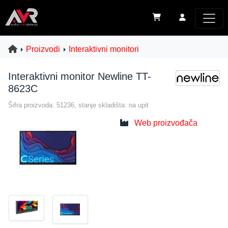
Proizvodi
Interaktivni monitori
Interaktivni monitor Newline TT-
8623C
Šifra proizvoda: 51236, stanje skladišta: na upit
Web proizvođača