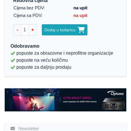
Redovna cijena
Cijena bez PDV:
na upit
Cijena sa PDV:
na upit
-
+
Dodaj u košaricu
Odobravamo
popuste za obrazovne i neprofitne organizacije
popuste na veću koliĉinu
popuste za daljnju prodaju
Newsletter