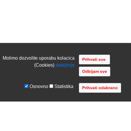
Molimo dozvolite uporabu kolacica
(Cookies)
detaljnije
Odbijam sve
Osnovno
Statistika
UVJETI I UPUTE
TVRTKA
Uvjeti poslovanja
O nama