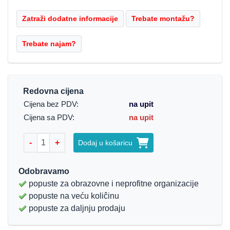
Redovna cijena
Cijena bez PDV:
na upit
Cijena sa PDV:
na upit
-
+
Dodaj u košaricu
Odobravamo
popuste za obrazovne i neprofitne organizacije
popuste na veću koliĉinu
popuste za daljnju prodaju