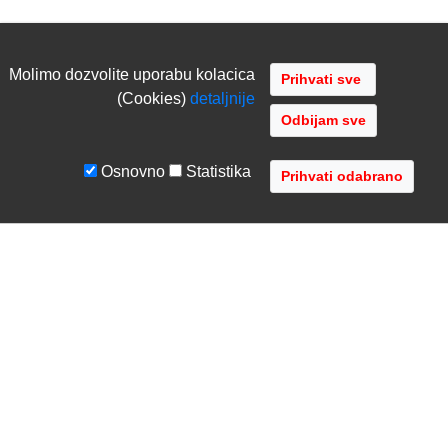
Molimo dozvolite uporabu kolacica
(Cookies)
detaljnije
Odbijam sve
Osnovno
Statistika
UVJETI I UPUTE
TVRTKA
Uvjeti poslovanja
O nama
Zaštita podataka
Kontaktirajte nas
Servis i jamstvo
Gdje se nalazimo
FAQ - česta pitanja
Distribucije