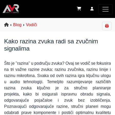
Blog
Vodiči
Kako razina zvuka radi sa zvučnim
signalima
Što je "razina" u području zvuka? Ovaj se vodič se fokusira
na tri važne razine zvuka: razinu zvučnika, razinu linije i
razinu mikrofona. Svaka od ovih razina igra ključnu ulogu
u audio tehnologiji. Temeljito razumijevanje različitih
razina zvuka ključno je za stručno planiranje
projekta, kako bi osigurali ispravnu obradu signala,
odgovarajuće pojačaloe i zvuk bez izobličenja.
Poznavajući odgovarajuće razine, stručni planeri mogu
odabrati prave komponente i postići optimalnu kvalitetu