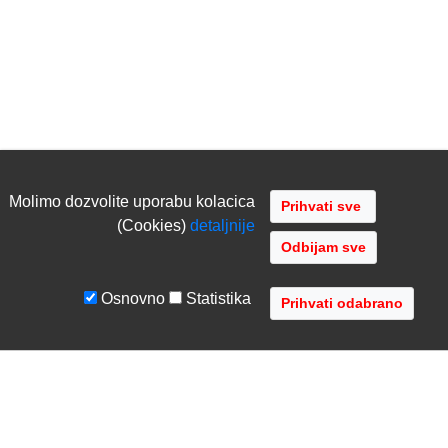
Molimo dozvolite uporabu kolacica
(Cookies)
detaljnije
Odbijam sve
Osnovno
Statistika
UVJETI I UPUTE
TVRTKA
Uvjeti poslovanja
O nama