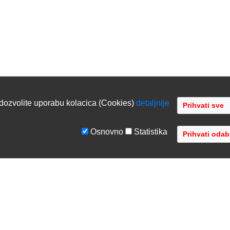
dozvolite uporabu kolacica (Cookies)
detaljnije
Osnovno
Statistika
GE
TVRTKA
tiranje sustava
O nama
ka podrška
Kontaktirajte nas