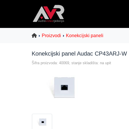
Proizvodi
Konekcijski paneli
Konekcijski panel Audac CP43ARJ-W
Šifra proizvoda: 40069, stanje skladišta: na upit