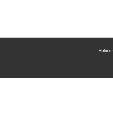
Molimo 
UVJETI I UPUTE
USLU
Uvjeti poslovanja
Projek
Zaštita podataka
Tehnič