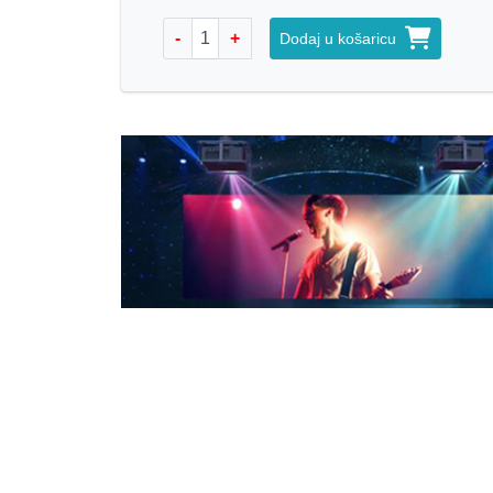
-
+
Dodaj u košaricu