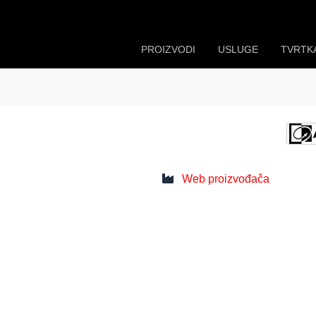
PROIZVODI
USLUGE
TVRTK
Web proizvođača