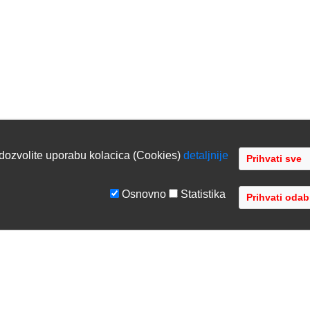
dozvolite uporabu kolacica (Cookies)
detaljnije
Osnovno
Statistika
GE
TVRTKA
tiranje sustava
O nama