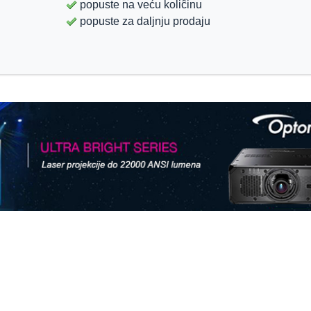
popuste na veću koliĉinu
popuste za daljnju prodaju