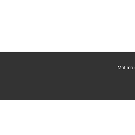
Molimo 
UVJETI I UPUTE
USLU
Uvjeti poslovanja
Projek