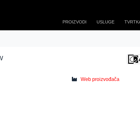
PROIZVODI
USLUGE
TVRTK
W
Web proizvođača