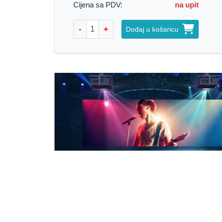
Cijena sa PDV:
na upit
-
+
Dodaj u košaricu