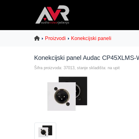
Proizvodi
Konekcijski paneli
Konekcijski panel Audac CP45XLMS-
Šifra proizvoda: 37013, stanje skladišta: na upit