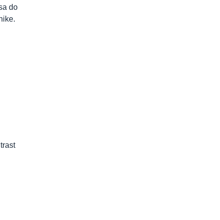
isa do
nike.
trast