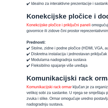
✔️ Idealno za interaktivne prezentacije i sastan
Konekcijske pločice i d
Konekcijske pločice i priključni paneli
omogućuju 
govornice ili zidove čini prostor reprezentativni
Prednosti:
✔️ Stolne, zidne i podne pločice (HDMI, VGA, a
✔️ Diskretna instalacija i jednostavan priključa
✔️ Modularna nadogradnja sustava
✔️ Fleksibilno spajanje više uređaja
Komunikacijski rack orm
Komunikacijski rack ormar
ključan je za organiz
velikoj sobi za sastanke. U njega se smještaju po
zvuka i slike. Ormar omogućuje uredno postavlj
nadogradnju sustava.