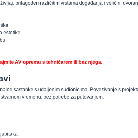
vljaj, prilagođen različitim vrstama događanja i veličini dvoran
nike
a estetike
ebu
a
najmite AV opremu s tehničarem ili bez njega.
avi
alne sastanke s udaljenim sudionicima. Povezivanje s projekto
 u stvarnom vremenu, bez potrebe za putovanjem.
gubitaka