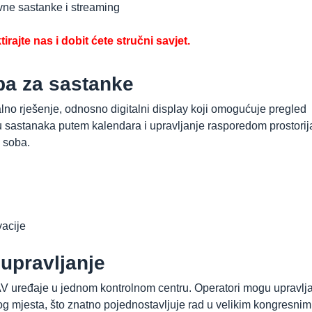
vne sastanke i streaming
irajte nas i dobit ćete stručni savjet.
ba za sastanke
alno rješenje, odnosno digitalni display koji omogućuje pregled
u sastanaka putem kalendara i upravljanje rasporedom prostorij
 soba.
vacije
 upravljanje
AV uređaje u jednom kontrolnom centru. Operatori mogu upravlja
og mjesta, što znatno pojednostavljuje rad u velikim kongresnim