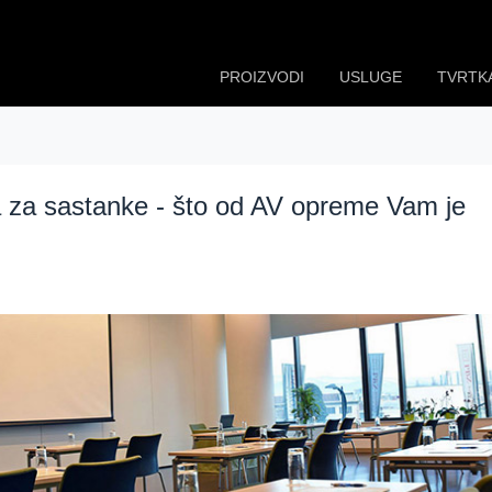
PROIZVODI
USLUGE
TVRTK
ba za sastanke - što od AV opreme Vam je