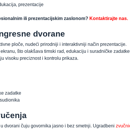
dukacija, prezentacije
fesionalnim ili prezentacijskim zaslonom?
Kontaktirajte nas.
kongresne dvorane
tivne ploče, nudeći prirodniji i interaktivniji način prezentacije.
ekranu, što olakšava timski rad, edukaciju i suradničke zadatke
ju visoku preciznost i kontrolu prikaza.
čke zadatke
 sudionika
vučenja
 u dvorani čuju govornika jasno i bez smetnji. Ugradbeni
zvučni