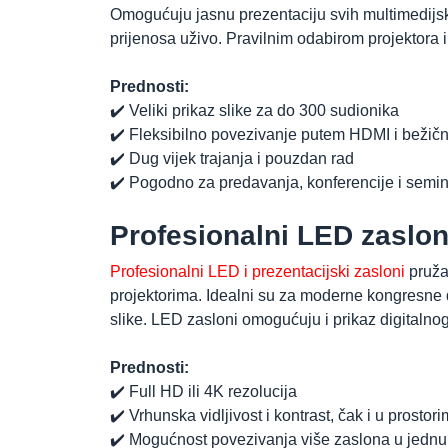
Omogućuju jasnu prezentaciju svih multimedijskih
prijenosa uživo. Pravilnim odabirom projektora i
Prednosti:
✔️ Veliki prikaz slike za do 300 sudionika
✔️ Fleksibilno povezivanje putem HDMI i bežičn
✔️ Dug vijek trajanja i pouzdan rad
✔️ Pogodno za predavanja, konferencije i semi
Profesionalni LED zasloni
Profesionalni LED i prezentacijski zasloni
pružaj
projektorima. Idealni su za moderne kongresne d
slike. LED zasloni omogućuju i prikaz digitalnog
Prednosti:
✔️ Full HD ili 4K rezolucija
✔️ Vrhunska vidljivost i kontrast, čak i u prostor
✔️ Mogućnost povezivanja više zaslona u jednu 