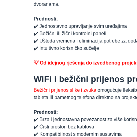
dvoranama.
Prednosti:
✔️ Jednostavno upravljanje svim uređajima
✔️ Bežični ili žični kontrolni paneli
✔️ Ušteda vremena i eliminacija potrebe za dod
✔️ Intuitivno korisničko sučelje
💡 Od idejnog rješenja do izvedbenog projekt
WiFi i bežični prijenos p
Bežični prijenos slike i zvuka
omogućuje fleksibi
tableta ili pametnog telefona direktno na projekt
Prednosti:
✔️ Brza i jednostavna povezanost za više korisn
✔️ Čisti prostori bez kablova
✔️ Kompatibilnost s modernim sustavima