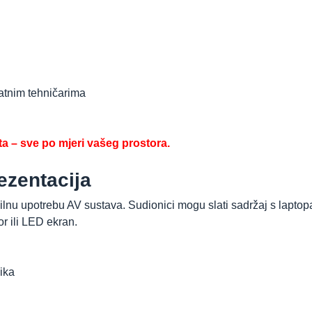
atnim tehničarima
a – sve po mjeri vašeg prostora.
rezentacija
lnu upotrebu AV sustava. Sudionici mogu slati sadržaj s laptop
or ili LED ekran.
ika