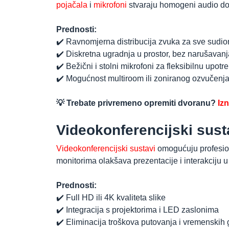
pojačala
i
mikrofoni
stvaraju homogeni audio doži
Prednosti:
✔️ Ravnomjerna distribucija zvuka za sve sudio
✔️ Diskretna ugradnja u prostor, bez narušavanj
✔️ Bežični i stolni mikrofoni za fleksibilnu upotr
✔️ Mogućnost multiroom ili zoniranog ozvučenj
💡 Trebate privremeno opremiti dvoranu?
Iz
Videokonferencijski sust
Videokonferencijski sustavi
omogućuju profesion
monitorima olakšava prezentacije i interakciju
Prednosti:
✔️ Full HD ili 4K kvaliteta slike
✔️ Integracija s projektorima i LED zaslonima
✔️ Eliminacija troškova putovanja i vremenskih 