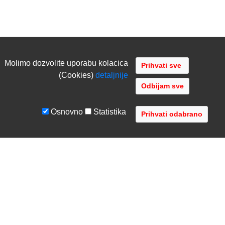
Molimo dozvolite uporabu kolacica
(Cookies)
detaljnije
Odbijam sve
Osnovno
Statistika
UVJETI I UPUTE
TVRTKA
Uvjeti poslovanja
O nama
Zaštita podataka
Kontaktirajte nas
Servis i jamstvo
Gdje se nalazimo
FAQ - česta pitanja
Distribucije