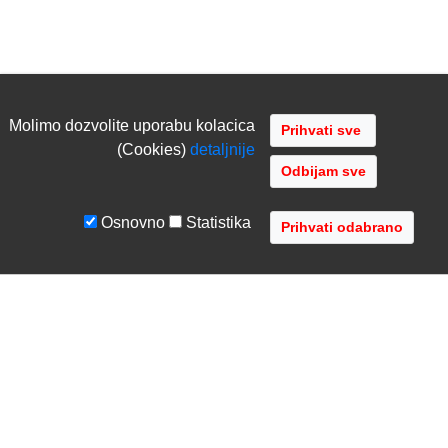
Molimo dozvolite uporabu kolacica
(Cookies)
detaljnije
Odbijam sve
Osnovno
Statistika
UVJETI I UPUTE
TVRTKA
Uvjeti poslovanja
O nama
Zaštita podataka
Kontaktirajte nas
Servis i jamstvo
Gdje se nalazimo
FAQ - česta pitanja
Distribucije