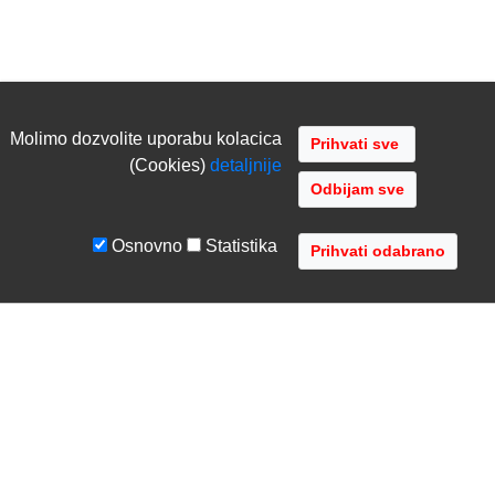
Molimo dozvolite uporabu kolacica
(Cookies)
detaljnije
Odbijam sve
Osnovno
Statistika
UVJETI I UPUTE
TVRTKA
Uvjeti poslovanja
O nama
Zaštita podataka
Kontaktirajte nas
Servis i jamstvo
Gdje se nalazimo
FAQ - česta pitanja
Distribucije