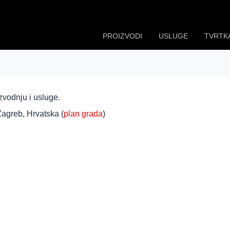
PROIZVODI
USLUGE
TVRTK
zvodnju i usluge.
agreb, Hrvatska (
plan grada
)