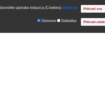
dozvolite uporabu kolacica (Cookies)
detaljnije
Osnovno
Statistika
GE
TVRTKA
tiranje sustava
O nama
ka podrška
Kontaktirajte nas
acija opreme
Gdje se nalazimo
 opreme
Distribucije