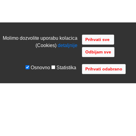
Molimo dozvolite uporabu kolacica
(Cookies)
detaljnije
Odbijam sve
Osnovno
Statistika
UVJETI I UPUTE
TVRTKA
Uvjeti poslovanja
O nama
Zaštita podataka
Kontaktirajte nas
Servis i jamstvo
Gdje se nalazimo
FAQ - česta pitanja
Distribucije