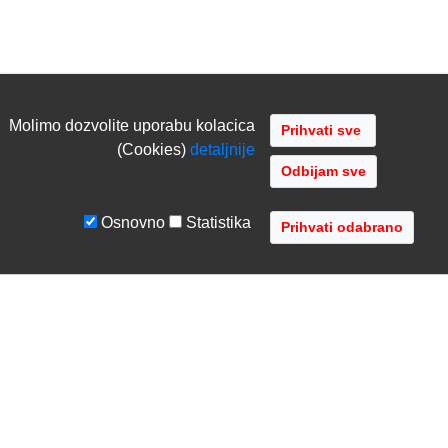
Molimo dozvolite uporabu kolacica
(Cookies)
detaljnije
Odbijam sve
Osnovno
Statistika
UVJETI I UPUTE
TVRTKA
Uvjeti poslovanja
O nama
Zaštita podataka
Kontaktirajte nas
Servis i jamstvo
Gdje se nalazimo
FAQ - česta pitanja
Distribucije