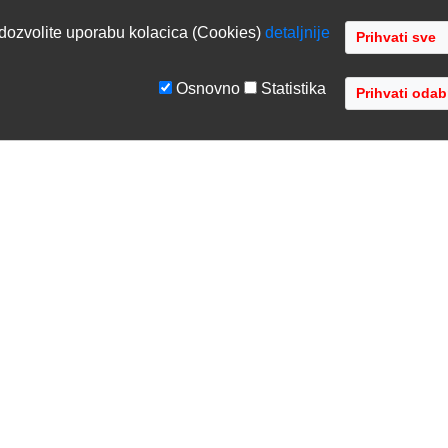
dozvolite uporabu kolacica (Cookies)
detaljnije
Osnovno
Statistika
GE
TVRTKA
tiranje sustava
O nama
ka podrška
Kontaktirajte nas
acija opreme
Gdje se nalazimo
 opreme
Distribucije