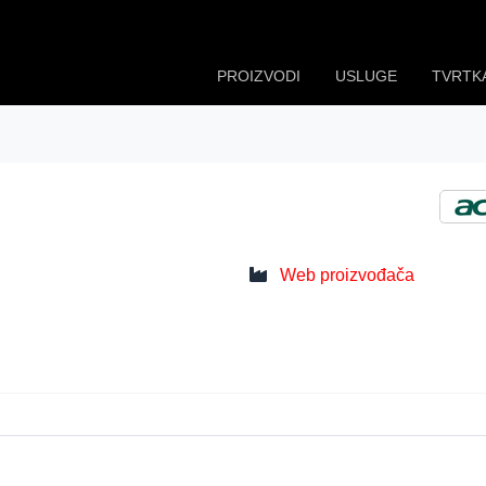
PROIZVODI
USLUGE
TVRTK
Web proizvođača