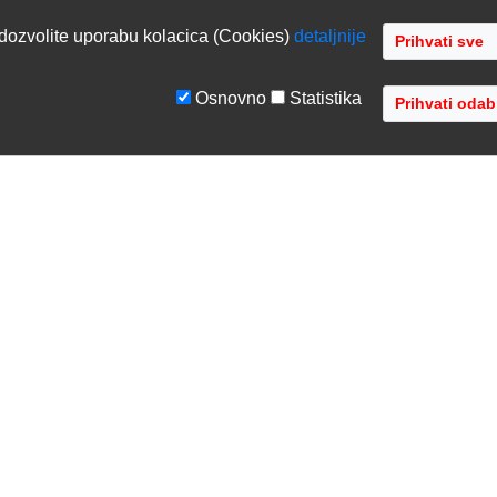
dozvolite uporabu kolacica (Cookies)
detaljnije
Osnovno
Statistika
GE
TVRTKA
tiranje sustava
O nama
ka podrška
Kontaktirajte nas
acija opreme
Gdje se nalazimo
 opreme
Distribucije