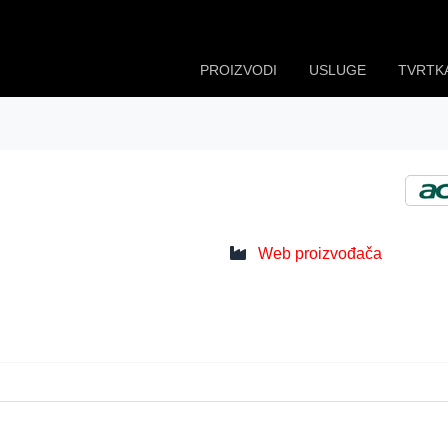
PROIZVODI
USLUGE
TVRTK
Web proizvođača