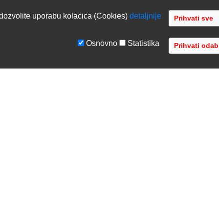
dozvolite uporabu kolacica (Cookies)
detaljnije
Osnovno
Statistika
GE
TVRTKA
tiranje sustava
O nama
ka podrška
Kontaktirajte nas
acija opreme
Gdje se nalazimo
 opreme
Distribucije