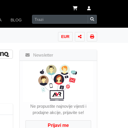
A
BLOG
EUR
Newsletter
Ne propustite najnovije vijesti i
prodajne akcije, prijavite se!
Prijavi me