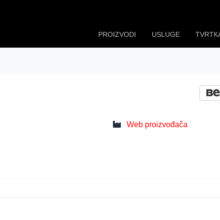
PROIZVODI
USLUGE
TVRTK
Web proizvođača