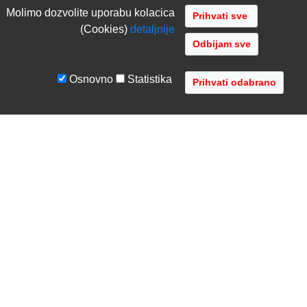
Molimo dozvolite uporabu kolacica
(Cookies)
detaljnije
Odbijam sve
Osnovno
Statistika
UVJETI I UPUTE
TVRTKA
Uvjeti poslovanja
O nama
Zaštita podataka
Kontaktirajte nas
Servis i jamstvo
Gdje se nalazimo
FAQ - česta pitanja
Distribucije
AVR d.o.o.
- Audio Video Rješenja
Radnička cesta 1a, 10000 Zagreb, Hrvatska