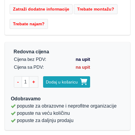
Redovna cijena
Cijena bez PDV:
na upit
Cijena sa PDV:
na upit
-
+
Dodaj u košaricu
Odobravamo
popuste za obrazovne i neprofitne organizacije
popuste na veću koliĉinu
popuste za daljnju prodaju