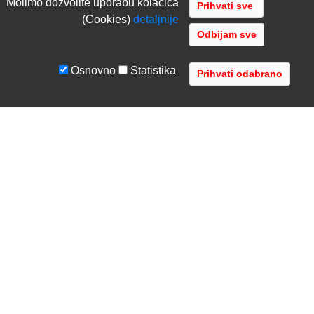
Molimo dozvolite uporabu kolacica
(Cookies)
detaljnije
Odbijam sve
Osnovno
Statistika
UVJETI I UPUTE
TVRTKA
Uvjeti poslovanja
O nama
Zaštita podataka
Kontaktirajte nas
Servis i jamstvo
Gdje se nalazimo
FAQ - česta pitanja
Distribucije
AVR d.o.o.
- Audio Video Rješenja
Radnička cesta 1a, 10000 Zagreb, Hrvatska