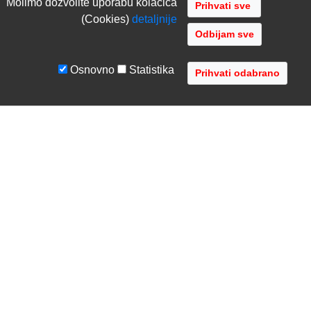
Molimo dozvolite uporabu kolacica
(Cookies)
detaljnije
Odbijam sve
Osnovno
Statistika
UVJETI I UPUTE
TVRTKA
Uvjeti poslovanja
O nama
Zaštita podataka
Kontaktirajte nas
Servis i jamstvo
Gdje se nalazimo
FAQ - česta pitanja
Distribucije
AVR d.o.o.
- Audio Video Rješenja
Radnička cesta 1a, 10000 Zagreb, Hrvatska