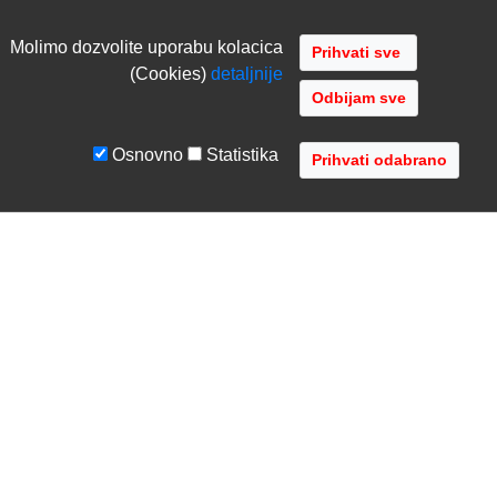
Molimo dozvolite uporabu kolacica
(Cookies)
detaljnije
Odbijam sve
Osnovno
Statistika
UVJETI I UPUTE
TVRTKA
Uvjeti poslovanja
O nama
Zaštita podataka
Kontaktirajte nas
Servis i jamstvo
Gdje se nalazimo
FAQ - česta pitanja
Distribucije
AVR d.o.o.
- Audio Video Rješenja