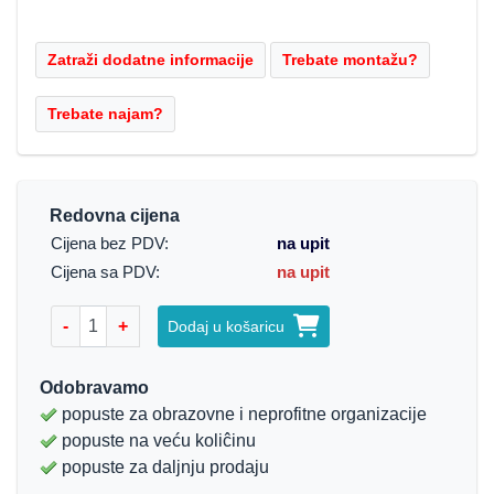
Redovna cijena
Cijena bez PDV:
na upit
Cijena sa PDV:
na upit
-
+
Dodaj u košaricu
Odobravamo
popuste za obrazovne i neprofitne organizacije
popuste na veću koliĉinu
popuste za daljnju prodaju