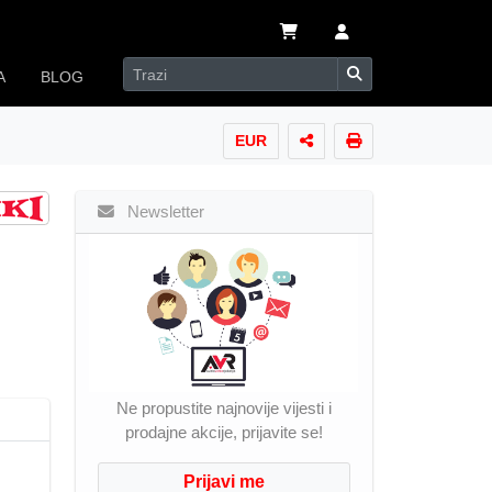
A
BLOG
EUR
Newsletter
Ne propustite najnovije vijesti i
prodajne akcije, prijavite se!
Prijavi me