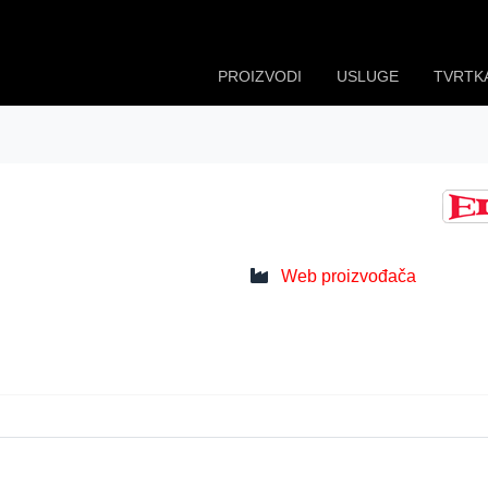
PROIZVODI
USLUGE
TVRTK
Web proizvođača