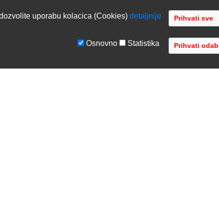
dozvolite uporabu kolacica (Cookies)
detaljnije
Osnovno
Statistika
GE
TVRTKA
tiranje sustava
O nama
ka podrška
Kontaktirajte nas
acija opreme
Gdje se nalazimo
 opreme
Distribucije