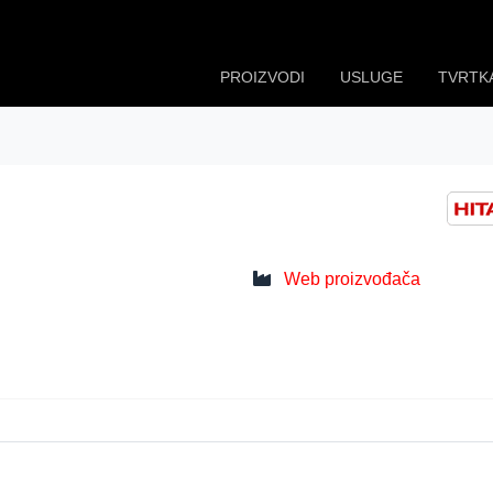
PROIZVODI
USLUGE
TVRTK
Web proizvođača