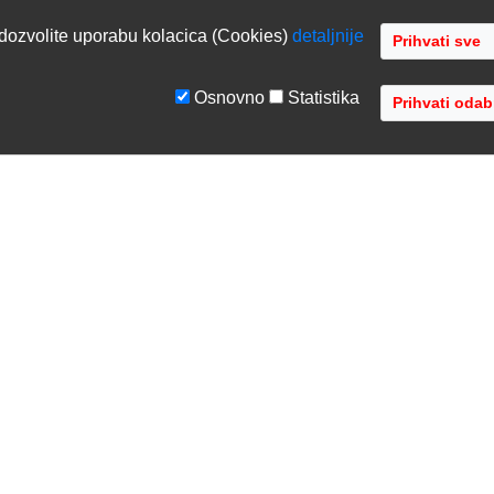
dozvolite uporabu kolacica (Cookies)
detaljnije
Osnovno
Statistika
GE
TVRTKA
tiranje sustava
O nama
ka podrška
Kontaktirajte nas
acija opreme
Gdje se nalazimo
 opreme
Distribucije