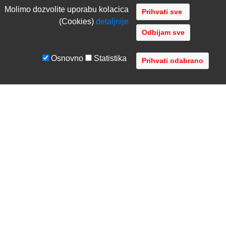
Molimo dozvolite uporabu kolacica
(Cookies)
detaljnije
Odbijam sve
Osnovno
Statistika
UVJETI I UPUTE
TVRTKA
Uvjeti poslovanja
O nama
Zaštita podataka
Kontaktirajte nas
Servis i jamstvo
Gdje se nalazimo
FAQ - česta pitanja
Distribucije
AVR d.o.o.
- Audio Video Rješenja
Radnička cesta 1a, 10000 Zagreb, Hrvatska