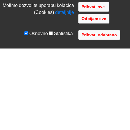
Molimo dozvolite uporabu kolacica
(Cookies)
detaljnije
Odbijam sve
Osnovno
Statistika
UVJETI I UPUTE
TVRTKA
Uvjeti poslovanja
O nama
Zaštita podataka
Kontaktirajte nas
Servis i jamstvo
Gdje se nalazimo
FAQ - česta pitanja
Distribucije
AVR d.o.o.
- Audio Video Rješenja
Radnička cesta 1a, 10000 Zagreb, Hrvatska